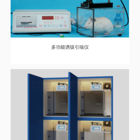
多功能诱咳引喘仪