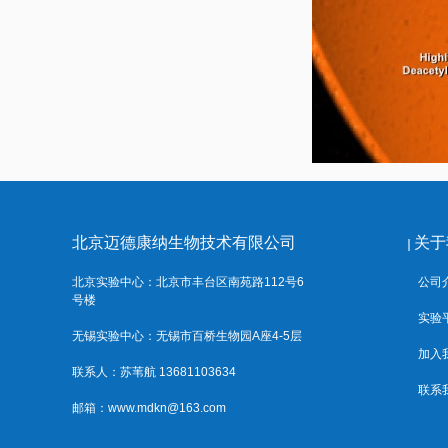
北京迈德康纳生物技术有限公司
关于
北京实验中心：北京市丰台区南苑路112号6
公司
号楼
实验
无锡实验中心：无锡市百桥生物园A座4-5层
加入
联系人：苏苇航 13681103634
联系
邮箱：www.mdkn@163.com