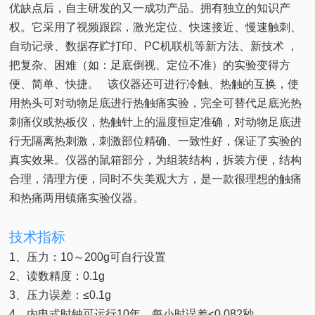
优缺点后，自主研发的又一成功产品。拥有独立的知识产
权。它采用了视频跟踪，激光定位、快速接近、慢速触刺、
自动记录、数据存贮打印、PC机联机等新方法、新技术 ，
把复杂、困难（如：足底倒视、定位不准）的实验变得方
便、简单、快捷。 该仪器还可进行冷触、热触的互换，使
用热头可对动物足底进行热触痛实验，完全可替代足底光热
刺痛仪或热板仪，热触针上的温度恒定准确，对动物足底进
行无隔离热刺激，刺激部位精确、一致性好，保证了实验的
真实效果。仪器的鼠箱部分，为组装结构，拆装方便，结构
合理，清理方便，同时不失美观大方，是一款很理想的触痛
和热痛两用镇痛实验仪器。
技术指标
1、压力：10～200g可自行设置
2、读数精度：0.1g
3、压力误差：≤0.1g
4、内电式时钟可运行10年，每小时误差≤0.082秒